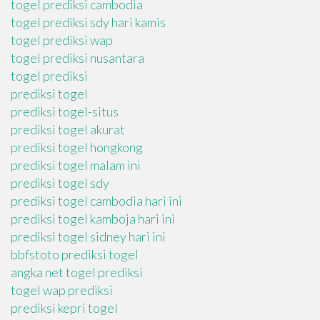
togel prediksi cambodia
togel prediksi sdy hari kamis
togel prediksi wap
togel prediksi nusantara
togel prediksi
prediksi togel
prediksi togel-situs
prediksi togel akurat
prediksi togel hongkong
prediksi togel malam ini
prediksi togel sdy
prediksi togel cambodia hari ini
prediksi togel kamboja hari ini
prediksi togel sidney hari ini
bbfstoto prediksi togel
angka net togel prediksi
togel wap prediksi
prediksi kepri togel