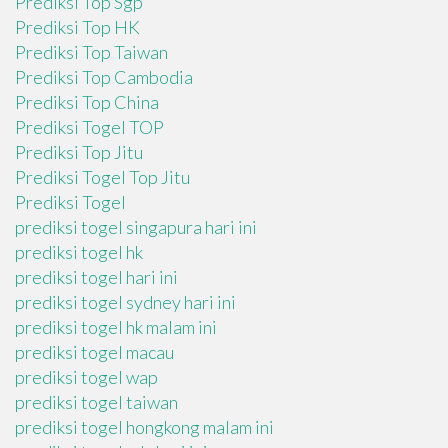
Prediksi Top Sgp
Prediksi Top HK
Prediksi Top Taiwan
Prediksi Top Cambodia
Prediksi Top China
Prediksi Togel TOP
Prediksi Top Jitu
Prediksi Togel Top Jitu
Prediksi Togel
prediksi togel singapura hari ini
prediksi togel hk
prediksi togel hari ini
prediksi togel sydney hari ini
prediksi togel hk malam ini
prediksi togel macau
prediksi togel wap
prediksi togel taiwan
prediksi togel hongkong malam ini