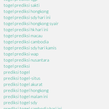
togel prediksi sakti
togel prediksi hongkong
togel prediksi sdy hari ini
togel prediksi hongkong syair
togel prediksi hk hari ini
togel prediksi macau
togel prediksi cambodia
togel prediksi sdy hari kamis
togel prediksi wap
togel prediksi nusantara
togel prediksi
prediksi togel
prediksi togel-situs
prediksi togel akurat
prediksi togel hongkong
prediksi togel malam ini
prediksi togel sdy
prediksi togel cambodia hari ini