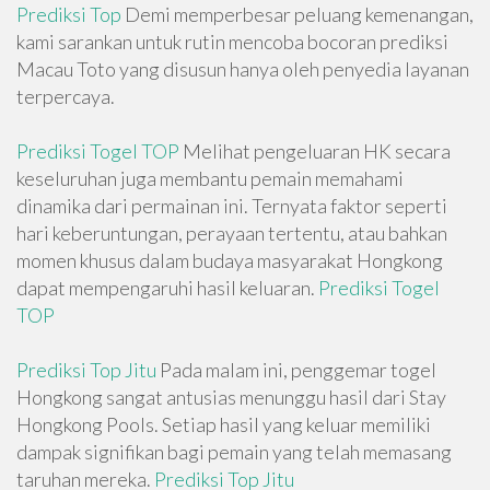
Prediksi Top
Demi memperbesar peluang kemenangan,
kami sarankan untuk rutin mencoba bocoran prediksi
Macau Toto yang disusun hanya oleh penyedia layanan
terpercaya.
Prediksi Togel TOP
Melihat pengeluaran HK secara
keseluruhan juga membantu pemain memahami
dinamika dari permainan ini. Ternyata faktor seperti
hari keberuntungan, perayaan tertentu, atau bahkan
momen khusus dalam budaya masyarakat Hongkong
dapat mempengaruhi hasil keluaran.
Prediksi Togel
TOP
Prediksi Top Jitu
Pada malam ini, penggemar togel
Hongkong sangat antusias menunggu hasil dari Stay
Hongkong Pools. Setiap hasil yang keluar memiliki
dampak signifikan bagi pemain yang telah memasang
taruhan mereka.
Prediksi Top Jitu