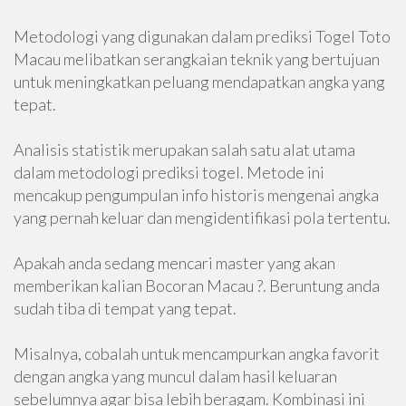
Metodologi yang digunakan dalam prediksi Togel Toto
Macau melibatkan serangkaian teknik yang bertujuan
untuk meningkatkan peluang mendapatkan angka yang
tepat.
Analisis statistik merupakan salah satu alat utama
dalam metodologi prediksi togel. Metode ini
mencakup pengumpulan info historis mengenai angka
yang pernah keluar dan mengidentifikasi pola tertentu.
Apakah anda sedang mencari master yang akan
memberikan kalian Bocoran Macau ?. Beruntung anda
sudah tiba di tempat yang tepat.
Misalnya, cobalah untuk mencampurkan angka favorit
dengan angka yang muncul dalam hasil keluaran
sebelumnya agar bisa lebih beragam. Kombinasi ini