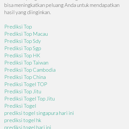
bisa meningkatkan peluang Anda untuk mendapatkan
hasil yang diinginkan.
Prediksi Top
Prediksi Top Macau
Prediksi Top Sdy
Prediksi Top Sgp
Prediksi Top HK
Prediksi Top Taiwan
Prediksi Top Cambodia
Prediksi Top China
Prediksi Togel TOP
Prediksi Top Jitu
Prediksi Togel Top Jitu
Prediksi Togel
prediksi togel singapura hari ini
prediksi togel hk
prediksi togel hari ini