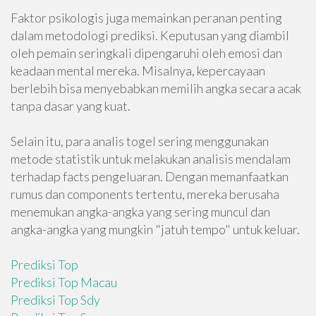
Faktor psikologis juga memainkan peranan penting
dalam metodologi prediksi. Keputusan yang diambil
oleh pemain seringkali dipengaruhi oleh emosi dan
keadaan mental mereka. Misalnya, kepercayaan
berlebih bisa menyebabkan memilih angka secara acak
tanpa dasar yang kuat.
Selain itu, para analis togel sering menggunakan
metode statistik untuk melakukan analisis mendalam
terhadap facts pengeluaran. Dengan memanfaatkan
rumus dan components tertentu, mereka berusaha
menemukan angka-angka yang sering muncul dan
angka-angka yang mungkin "jatuh tempo" untuk keluar.
Prediksi Top
Prediksi Top Macau
Prediksi Top Sdy