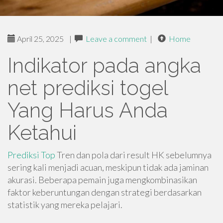
April 25, 2025
|
Leave a comment
|
Home
Indikator pada angka
net prediksi togel
Yang Harus Anda
Ketahui
Prediksi Top
Tren dan pola dari result HK sebelumnya
sering kali menjadi acuan, meskipun tidak ada jaminan
akurasi. Beberapa pemain juga mengkombinasikan
faktor keberuntungan dengan strategi berdasarkan
statistik yang mereka pelajari.