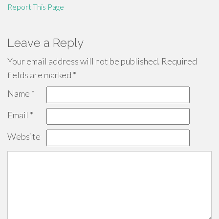
Report This Page
Leave a Reply
Your email address will not be published.
Required
fields are marked
*
Name
*
Email
*
Website