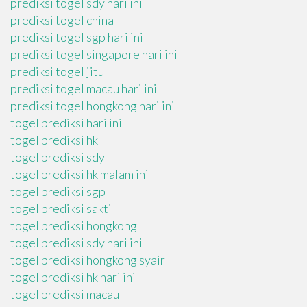
prediksi togel sdy hari ini
prediksi togel china
prediksi togel sgp hari ini
prediksi togel singapore hari ini
prediksi togel jitu
prediksi togel macau hari ini
prediksi togel hongkong hari ini
togel prediksi hari ini
togel prediksi hk
togel prediksi sdy
togel prediksi hk malam ini
togel prediksi sgp
togel prediksi sakti
togel prediksi hongkong
togel prediksi sdy hari ini
togel prediksi hongkong syair
togel prediksi hk hari ini
togel prediksi macau